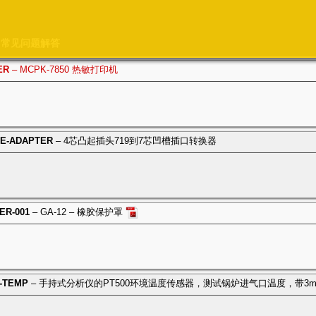
常见问题解答
ER
– MCPK-7850 热敏打印机
BE-ADAPTER
– 4芯凸起插头719到7芯凹槽插口转换器
ER-001
– GA-12 – 橡胶保护罩
S-TEMP
– 手持式分析仪的PT500环境温度传感器，测试锅炉进气口温度，带3