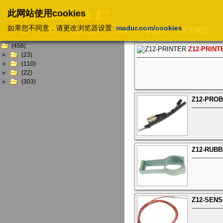
此网站使用cookies
如果您不同意，请更改浏览器设置:
madur.com/cookies
产品
订购
服务支持
工具
零部件
关于我们
(458)
Z12-PRINT
(23)
(110)
(22)
(303)
Z12-PRO
Z12-RUBB
Z12-SEN